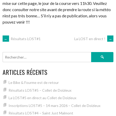
mise sur cette page, le jour de la course vers 11h30. Veuillez
donc consulter notre site avant de prendre la route si la météo
n’est pas très bonne… S’il n’y a pas de publication, alors vous
pouvez venir !!!
NAVIGATION
←
Résultats LOST#1
La LOST en direct !
→
DES
Rechercher :
ARTICLES
ARTICLES RÉCENTS
Le Bike & Fourme est de retour
Résultats LOST#5 – Collet de Doizieux
La LOST#5 en direct au Collet de Doizieux
Inscriptions LOST#5 – 14 mars 2026 – Collet de Doizieux
Résultats LOST#4 – Saint Just Malmont