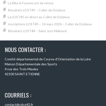
Le Bike & Fourme est de retour
Résultats LOST#5 – Collet de Doizieux
La LOST#5 en direct au Collet de Doizieux
Inscriptions LOST#5 – 14 mars 2026 – Collet de Doizieux
Résultats LOST#4 – Saint Just Malmont
NOUS CONTACTER :
Comité départemental de Course d'Orientation de la Loire
Maison Départementale des Sports
4 rue des Trois Meules
42100 SAINT-ETIENNE
COURRIELS :
contact@cdco42.fr