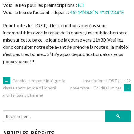
Voici le lien pour les préinscriptions :
ICI
Voici le lieu de l’accueil – départ :
45°14’48.8″N 4°31’23.8″E
Pour toutes les LOST, si les conditions météos sont
incompatibles avec la tenue de la course, une publication sera
mise sur cette page, le jour de la course vers 11h30. Veuillez
donc consulter notre site avant de prendre la route si la météo
n’est pas très bonne… S’il n’y a pas de publication, alors vous
pouvez venir !!!
NAVIGATION
←
Candidature pour intégrer la
Inscriptions LOST#1 – 22
novembre – Col des Limites
→
classe sport étude d’Honoré
d’Urfé (Saint Etienne)
DES
ARTICLES
Rechercher :
ARTICLES RÉCENTS