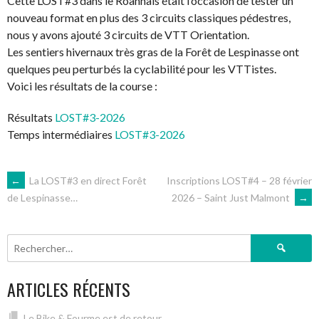
Cette LOST#3 dans le Roannais était l’occasion de tester un
nouveau format en plus des 3 circuits classiques pédestres,
nous y avons ajouté 3 circuits de VTT Orientation.
Les sentiers hivernaux très gras de la Forêt de Lespinasse ont
quelques peu perturbés la cyclabilité pour les VTTistes.
Voici les résultats de la course :
Résultats
LOST#3-2026
Temps intermédiaires
LOST#3-2026
NAVIGATION
←
La LOST#3 en direct Forêt
Inscriptions LOST#4 – 28 février
2026 – Saint Just Malmont
→
de Lespinasse…
DES
Rechercher :
ARTICLES
ARTICLES RÉCENTS
Le Bike & Fourme est de retour