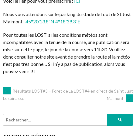
Voici le lien pour vous préinscrire :
ICI
Nous vous attendons sur le parking du stade de foot de St Just
Malmont :
45°20’13.8″N 4°18’39.3″E
Pour toutes les LOST, si les conditions météos sont
incompatibles avec la tenue de la course, une publication sera
mise sur cette page, le jour de la course vers 11h30. Veuillez
donc consulter notre site avant de prendre la route si la météo
n’est pas très bonne… S’il n’y a pas de publication, alors vous
pouvez venir !!!
NAVIGATION
←
Résultats LOST#3 – Foret de
La LOST#4 en direct de Saint Just
Malmont
→
Lespinasse
DES
Rechercher :
ARTICLES