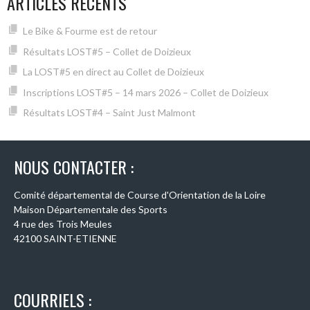
ARTICLES RÉCENTS
Le Bike & Fourme est de retour
Résultats LOST#5 – Collet de Doizieux
La LOST#5 en direct au Collet de Doizieux
Inscriptions LOST#5 – 14 mars 2026 – Collet de Doizieux
Résultats LOST#4 – Saint Just Malmont
NOUS CONTACTER :
Comité départemental de Course d'Orientation de la Loire
Maison Départementale des Sports
4 rue des Trois Meules
42100 SAINT-ETIENNE
COURRIELS :